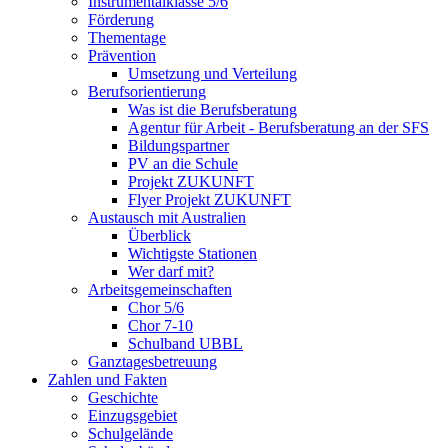
Instrumentalklasse 5/6
Förderung
Thementage
Prävention
Umsetzung und Verteilung
Berufsorientierung
Was ist die Berufsberatung
Agentur für Arbeit - Berufsberatung an der SFS
Bildungspartner
PV an die Schule
Projekt ZUKUNFT
Flyer Projekt ZUKUNFT
Austausch mit Australien
Überblick
Wichtigste Stationen
Wer darf mit?
Arbeitsgemeinschaften
Chor 5/6
Chor 7-10
Schulband UBBL
Ganztagesbetreuung
Zahlen und Fakten
Geschichte
Einzugsgebiet
Schulgelände