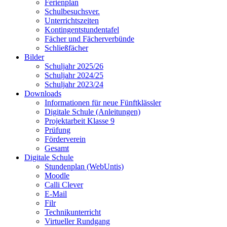
Ferienplan
Schulbesuchsver.
Unterrichtszeiten
Kontingentstundentafel
Fächer und Fächerverbünde
Schließfächer
Bilder
Schuljahr 2025/26
Schuljahr 2024/25
Schuljahr 2023/24
Downloads
Informationen für neue Fünftklässler
Digitale Schule (Anleitungen)
Projektarbeit Klasse 9
Prüfung
Förderverein
Gesamt
Digitale Schule
Stundenplan (WebUntis)
Moodle
Calli Clever
E-Mail
Filr
Technikunterricht
Virtueller Rundgang