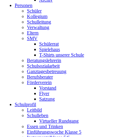
Personen
Schüler
Kollegium
Schulleitung
Verwaltung
Eltern
SMV
Schülerrat
Spielehaus
T-Shirts unserer Schule
Beratungslehrerin
Schulsozialarbeit
Ganztagesbetreuung
Berufsberater
Förderverein
Vorstand
Flyer
Satzung
Schulprofil
Leitbild
Schulleben
Virtueller Rundgang
Essen und Trinken
Einführungswoche Klasse 5