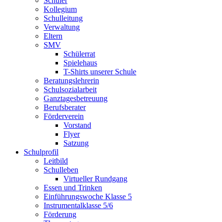
Schüler
Kollegium
Schulleitung
Verwaltung
Eltern
SMV
Schülerrat
Spielehaus
T-Shirts unserer Schule
Beratungslehrerin
Schulsozialarbeit
Ganztagesbetreuung
Berufsberater
Förderverein
Vorstand
Flyer
Satzung
Schulprofil
Leitbild
Schulleben
Virtueller Rundgang
Essen und Trinken
Einführungswoche Klasse 5
Instrumentalklasse 5/6
Förderung