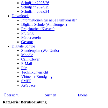
Schuljahr 2025/26
Schuljahr 2024/25
Schuljahr 2023/24
Downloads
Informationen für neue Fünftklässler
Digitale Schule (Anleitungen)
Projektarbeit Klasse 9
Prüfung
Förderverein
Gesamt
Digitale Schule
Stundenplan (WebUntis)
Moodle
Calli Clever
E-Mail
Filr
Technikunterricht
Virtueller Rundgang
SMEP
ArtSpace
Übersicht
Suchen
Ebene
Kategorie: Berufsberatung