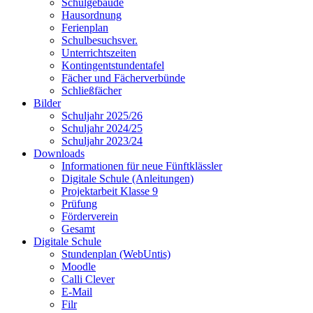
Schulgebäude
Hausordnung
Ferienplan
Schulbesuchsver.
Unterrichtszeiten
Kontingentstundentafel
Fächer und Fächerverbünde
Schließfächer
Bilder
Schuljahr 2025/26
Schuljahr 2024/25
Schuljahr 2023/24
Downloads
Informationen für neue Fünftklässler
Digitale Schule (Anleitungen)
Projektarbeit Klasse 9
Prüfung
Förderverein
Gesamt
Digitale Schule
Stundenplan (WebUntis)
Moodle
Calli Clever
E-Mail
Filr