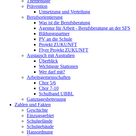
Thementage
Prävention
Umsetzung und Verteilung
Berufsorientierung
Was ist die Berufsberatung
Agentur für Arbeit - Berufsberatung an der SFS
Bildungspartner
PV an die Schule
Projekt ZUKUNFT
Flyer Projekt ZUKUNFT
Austausch mit Australien
Überblick
Wichtigste Stationen
Wer darf mit?
Arbeitsgemeinschaften
Chor 5/6
Chor 7-10
Schulband UBBL
Ganztagesbetreuung
Zahlen und Fakten
Geschichte
Einzugsgebiet
Schulgelände
Schulgebäude
Hausordnung