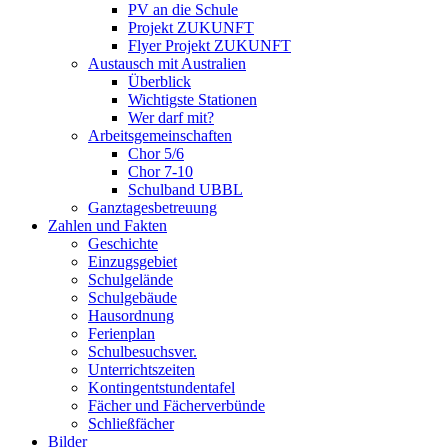
PV an die Schule
Projekt ZUKUNFT
Flyer Projekt ZUKUNFT
Austausch mit Australien
Überblick
Wichtigste Stationen
Wer darf mit?
Arbeitsgemeinschaften
Chor 5/6
Chor 7-10
Schulband UBBL
Ganztagesbetreuung
Zahlen und Fakten
Geschichte
Einzugsgebiet
Schulgelände
Schulgebäude
Hausordnung
Ferienplan
Schulbesuchsver.
Unterrichtszeiten
Kontingentstundentafel
Fächer und Fächerverbünde
Schließfächer
Bilder