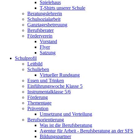
Spielehaus
T-Shirts unserer Schule
Beratungslehrerin
Schulsozialarbeit
Ganztagesbetreuung
Berufsberater
Förderverein
Vorstand
Flyer
Satzung
Schulprofil
Leitbild
Schulleben
Virtueller Rundgang
Essen und Trinken
Einführungswoche Klasse 5
Instrumentalklasse 5/6
Förderung
Thementage
Prävention
Umsetzung und Verteilung
Berufsorientierung
Was ist die Berufsberatung
Agentur für Arbeit - Berufsberatung an der SFS
Bildungspartner