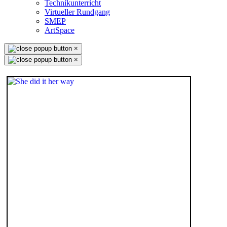
Technikunterricht
Virtueller Rundgang
SMEP
ArtSpace
×
×