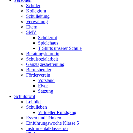
Personen
Schüler
Kollegium
Schulleitung
Verwaltung
Eltern
SMV
Schülerrat
Spielehaus
T-Shirts unserer Schule
Beratungslehrerin
Schulsozialarbeit
Ganztagesbetreuung
Berufsberater
Förderverein
Vorstand
Flyer
Satzung
Schulprofil
Leitbild
Schulleben
Virtueller Rundgang
Essen und Trinken
Einführungswoche Klasse 5
Instrumentalklasse 5/6