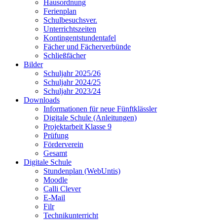
Hausordnung
Ferienplan
Schulbesuchsver.
Unterrichtszeiten
Kontingentstundentafel
Fächer und Fächerverbünde
Schließfächer
Bilder
Schuljahr 2025/26
Schuljahr 2024/25
Schuljahr 2023/24
Downloads
Informationen für neue Fünftklässler
Digitale Schule (Anleitungen)
Projektarbeit Klasse 9
Prüfung
Förderverein
Gesamt
Digitale Schule
Stundenplan (WebUntis)
Moodle
Calli Clever
E-Mail
Filr
Technikunterricht