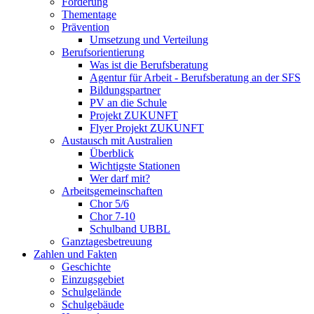
Förderung
Thementage
Prävention
Umsetzung und Verteilung
Berufsorientierung
Was ist die Berufsberatung
Agentur für Arbeit - Berufsberatung an der SFS
Bildungspartner
PV an die Schule
Projekt ZUKUNFT
Flyer Projekt ZUKUNFT
Austausch mit Australien
Überblick
Wichtigste Stationen
Wer darf mit?
Arbeitsgemeinschaften
Chor 5/6
Chor 7-10
Schulband UBBL
Ganztagesbetreuung
Zahlen und Fakten
Geschichte
Einzugsgebiet
Schulgelände
Schulgebäude