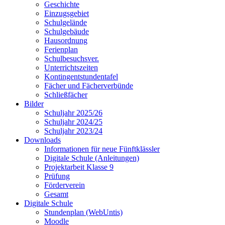
Geschichte
Einzugsgebiet
Schulgelände
Schulgebäude
Hausordnung
Ferienplan
Schulbesuchsver.
Unterrichtszeiten
Kontingentstundentafel
Fächer und Fächerverbünde
Schließfächer
Bilder
Schuljahr 2025/26
Schuljahr 2024/25
Schuljahr 2023/24
Downloads
Informationen für neue Fünftklässler
Digitale Schule (Anleitungen)
Projektarbeit Klasse 9
Prüfung
Förderverein
Gesamt
Digitale Schule
Stundenplan (WebUntis)
Moodle