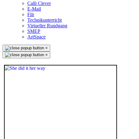
Calli Clever
E-Mail
Filr
Technikunterricht
Virtueller Rundgang
SMEP
ArtSpace
×
×