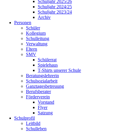
Schuljahr 2025/26
Schuljahr 2024/25
Schuljahr 2023/24
Archiv
Personen
Schüler
Kollegium
Schulleitung
Verwaltung
Eltern
SMV
Schülerrat
Spielehaus
T-Shirts unserer Schule
Beratungslehrerin
Schulsozialarbeit
Ganztagesbetreuung
Berufsberater
Förderverein
Vorstand
Flyer
Satzung
Schulprofil
Leitbild
Schulleben