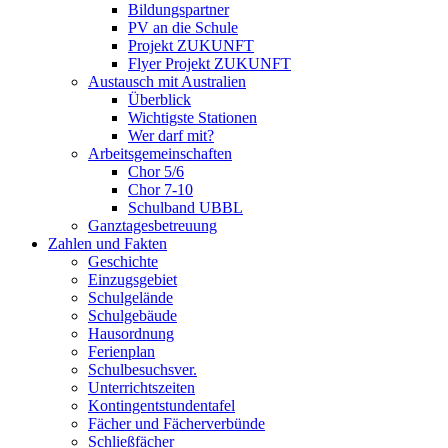
Bildungspartner
PV an die Schule
Projekt ZUKUNFT
Flyer Projekt ZUKUNFT
Austausch mit Australien
Überblick
Wichtigste Stationen
Wer darf mit?
Arbeitsgemeinschaften
Chor 5/6
Chor 7-10
Schulband UBBL
Ganztagesbetreuung
Zahlen und Fakten
Geschichte
Einzugsgebiet
Schulgelände
Schulgebäude
Hausordnung
Ferienplan
Schulbesuchsver.
Unterrichtszeiten
Kontingentstundentafel
Fächer und Fächerverbünde
Schließfächer