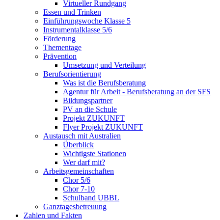
Virtueller Rundgang
Essen und Trinken
Einführungswoche Klasse 5
Instrumentalklasse 5/6
Förderung
Thementage
Prävention
Umsetzung und Verteilung
Berufsorientierung
Was ist die Berufsberatung
Agentur für Arbeit - Berufsberatung an der SFS
Bildungspartner
PV an die Schule
Projekt ZUKUNFT
Flyer Projekt ZUKUNFT
Austausch mit Australien
Überblick
Wichtigste Stationen
Wer darf mit?
Arbeitsgemeinschaften
Chor 5/6
Chor 7-10
Schulband UBBL
Ganztagesbetreuung
Zahlen und Fakten