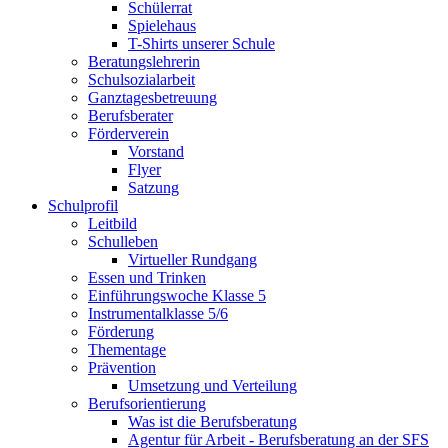
Schülerrat
Spielehaus
T-Shirts unserer Schule
Beratungslehrerin
Schulsozialarbeit
Ganztagesbetreuung
Berufsberater
Förderverein
Vorstand
Flyer
Satzung
Schulprofil
Leitbild
Schulleben
Virtueller Rundgang
Essen und Trinken
Einführungswoche Klasse 5
Instrumentalklasse 5/6
Förderung
Thementage
Prävention
Umsetzung und Verteilung
Berufsorientierung
Was ist die Berufsberatung
Agentur für Arbeit - Berufsberatung an der SFS