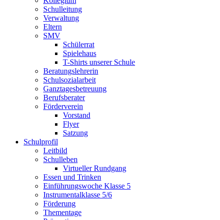
Kollegium
Schulleitung
Verwaltung
Eltern
SMV
Schülerrat
Spielehaus
T-Shirts unserer Schule
Beratungslehrerin
Schulsozialarbeit
Ganztagesbetreuung
Berufsberater
Förderverein
Vorstand
Flyer
Satzung
Schulprofil
Leitbild
Schulleben
Virtueller Rundgang
Essen und Trinken
Einführungswoche Klasse 5
Instrumentalklasse 5/6
Förderung
Thementage