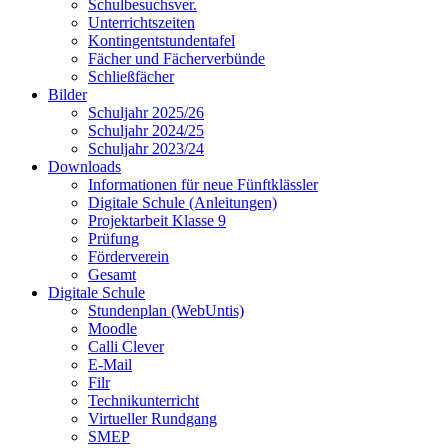
Schulbesuchsver.
Unterrichtszeiten
Kontingentstundentafel
Fächer und Fächerverbünde
Schließfächer
Bilder
Schuljahr 2025/26
Schuljahr 2024/25
Schuljahr 2023/24
Downloads
Informationen für neue Fünftklässler
Digitale Schule (Anleitungen)
Projektarbeit Klasse 9
Prüfung
Förderverein
Gesamt
Digitale Schule
Stundenplan (WebUntis)
Moodle
Calli Clever
E-Mail
Filr
Technikunterricht
Virtueller Rundgang
SMEP