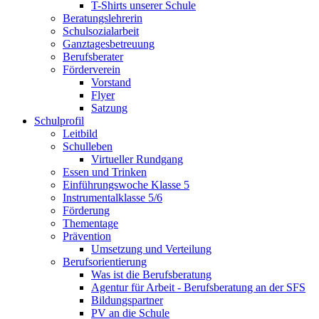
T-Shirts unserer Schule
Beratungslehrerin
Schulsozialarbeit
Ganztagesbetreuung
Berufsberater
Förderverein
Vorstand
Flyer
Satzung
Schulprofil
Leitbild
Schulleben
Virtueller Rundgang
Essen und Trinken
Einführungswoche Klasse 5
Instrumentalklasse 5/6
Förderung
Thementage
Prävention
Umsetzung und Verteilung
Berufsorientierung
Was ist die Berufsberatung
Agentur für Arbeit - Berufsberatung an der SFS
Bildungspartner
PV an die Schule