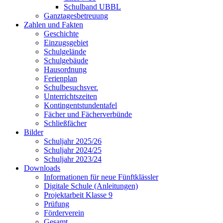
Schulband UBBL
Ganztagesbetreuung
Zahlen und Fakten
Geschichte
Einzugsgebiet
Schulgelände
Schulgebäude
Hausordnung
Ferienplan
Schulbesuchsver.
Unterrichtszeiten
Kontingentstundentafel
Fächer und Fächerverbünde
Schließfächer
Bilder
Schuljahr 2025/26
Schuljahr 2024/25
Schuljahr 2023/24
Downloads
Informationen für neue Fünftklässler
Digitale Schule (Anleitungen)
Projektarbeit Klasse 9
Prüfung
Förderverein
Gesamt