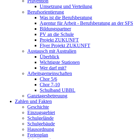
Prävention
Umsetzung und Verteilung
Berufsorientierung
Was ist die Berufsberatung
Agentur für Arbeit - Berufsberatung an der SFS
Bildungspartner
PV an die Schule
Projekt ZUKUNFT
Flyer Projekt ZUKUNFT
Austausch mit Australien
Überblick
Wichtigste Stationen
Wer darf mit?
Arbeitsgemeinschaften
Chor 5/6
Chor 7-10
Schulband UBBL
Ganztagesbetreuung
Zahlen und Fakten
Geschichte
Einzugsgebiet
Schulgelände
Schulgebäude
Hausordnung
Ferienplan