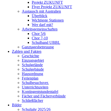
Projekt ZUKUNFT
Flyer Projekt ZUKUNFT
Austausch mit Australien
Überblick
Wichtigste Stationen
Wer darf mit?
Arbeitsgemeinschaften
Chor 5/6
Chor 7-10
Schulband UBBL
Ganztagesbetreuung
Zahlen und Fakten
Geschichte
Einzugsgebiet
Schulgelände
Schulgebäude
Hausordnung
Ferienplan
Schulbesuchsver.
Unterrichtszeiten
Kontingentstundentafel
Fächer und Fächerverbünde
Schließfächer
Bilder
Schuljahr 2025/26