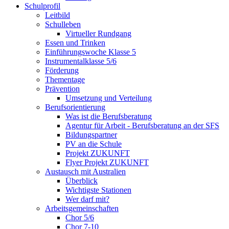
Schulprofil
Leitbild
Schulleben
Virtueller Rundgang
Essen und Trinken
Einführungswoche Klasse 5
Instrumentalklasse 5/6
Förderung
Thementage
Prävention
Umsetzung und Verteilung
Berufsorientierung
Was ist die Berufsberatung
Agentur für Arbeit - Berufsberatung an der SFS
Bildungspartner
PV an die Schule
Projekt ZUKUNFT
Flyer Projekt ZUKUNFT
Austausch mit Australien
Überblick
Wichtigste Stationen
Wer darf mit?
Arbeitsgemeinschaften
Chor 5/6
Chor 7-10