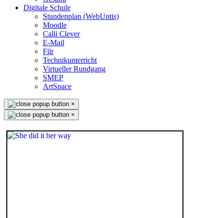
Digitale Schule
Stundenplan (WebUntis)
Moodle
Calli Clever
E-Mail
Filr
Technikunterricht
Virtueller Rundgang
SMEP
ArtSpace
×
×