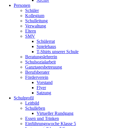
Archiv
Personen
Schüler
Kollegium
Schulleitung
Verwaltung
Eltern
SMV
Schülerrat
Spielehaus
T-Shirts unserer Schule
Beratungslehrerin
Schulsozialarbeit
Ganztagesbetreuung
Berufsberater
Förderverein
Vorstand
Flyer
Satzung
Schulprofil
Leitbild
Schulleben
Virtueller Rundgang
Essen und Trinken
Einführungswoche Klasse 5