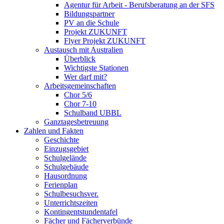
Agentur für Arbeit - Berufsberatung an der SFS
Bildungspartner
PV an die Schule
Projekt ZUKUNFT
Flyer Projekt ZUKUNFT
Austausch mit Australien
Überblick
Wichtigste Stationen
Wer darf mit?
Arbeitsgemeinschaften
Chor 5/6
Chor 7-10
Schulband UBBL
Ganztagesbetreuung
Zahlen und Fakten
Geschichte
Einzugsgebiet
Schulgelände
Schulgebäude
Hausordnung
Ferienplan
Schulbesuchsver.
Unterrichtszeiten
Kontingentstundentafel
Fächer und Fächerverbünde