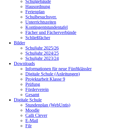
Schulgebäude
Hausordnung
Ferienplan
Schulbesuchsver.
Unterrichtszeiten
Kontingentstundentafel
Fächer und Fächerverbünde
Schließfächer
Bilder
Schuljahr 2025/26
Schuljahr 2024/25
Schuljahr 2023/24
Downloads
Informationen für neue Fünftklässler
Digitale Schule (Anleitungen)
Projektarbeit Klasse 9
Prüfung
Förderverein
Gesamt
Digitale Schule
Stundenplan (WebUntis)
Moodle
Calli Clever
E-Mail
Filr