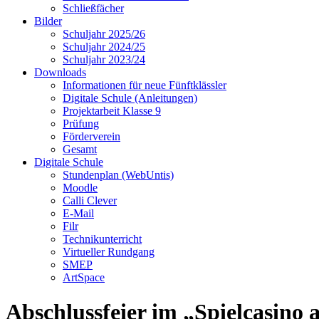
Schließfächer
Bilder
Schuljahr 2025/26
Schuljahr 2024/25
Schuljahr 2023/24
Downloads
Informationen für neue Fünftklässler
Digitale Schule (Anleitungen)
Projektarbeit Klasse 9
Prüfung
Förderverein
Gesamt
Digitale Schule
Stundenplan (WebUntis)
Moodle
Calli Clever
E-Mail
Filr
Technikunterricht
Virtueller Rundgang
SMEP
ArtSpace
Abschlussfeier im „Spielcasino 