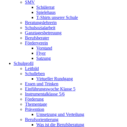
SMV
Schülerrat
Spielehaus
T-Shirts unserer Schule
Beratungslehrerin
Schulsozialarbeit
Ganztagesbetreuung
Berufsberater
Förderverein
Vorstand
Flyer
Satzung
Schulprofil
Leitbild
Schulleben
Virtueller Rundgang
Essen und Trinken
Einführungswoche Klasse 5
Instrumentalklasse 5/6
Förderung
Thementage
Prävention
Umsetzung und Verteilung
Berufsorientierung
Was ist die Berufsberatung