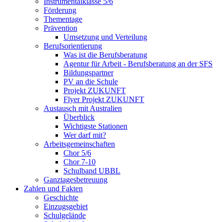
Instrumentalklasse 5/6
Förderung
Thementage
Prävention
Umsetzung und Verteilung
Berufsorientierung
Was ist die Berufsberatung
Agentur für Arbeit - Berufsberatung an der SFS
Bildungspartner
PV an die Schule
Projekt ZUKUNFT
Flyer Projekt ZUKUNFT
Austausch mit Australien
Überblick
Wichtigste Stationen
Wer darf mit?
Arbeitsgemeinschaften
Chor 5/6
Chor 7-10
Schulband UBBL
Ganztagesbetreuung
Zahlen und Fakten
Geschichte
Einzugsgebiet
Schulgelände