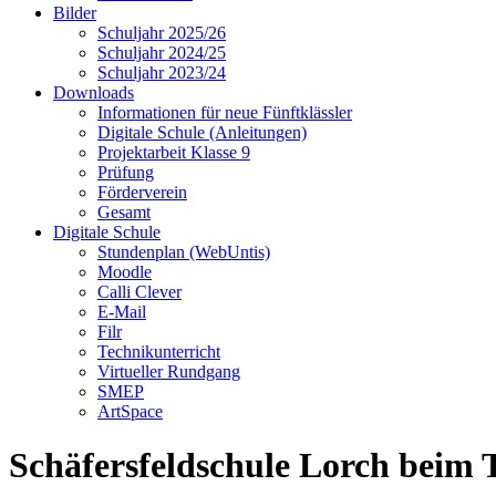
Bilder
Schuljahr 2025/26
Schuljahr 2024/25
Schuljahr 2023/24
Downloads
Informationen für neue Fünftklässler
Digitale Schule (Anleitungen)
Projektarbeit Klasse 9
Prüfung
Förderverein
Gesamt
Digitale Schule
Stundenplan (WebUntis)
Moodle
Calli Clever
E-Mail
Filr
Technikunterricht
Virtueller Rundgang
SMEP
ArtSpace
Schäfersfeldschule Lorch bei