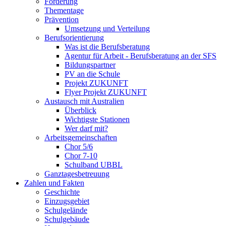
Förderung
Thementage
Prävention
Umsetzung und Verteilung
Berufsorientierung
Was ist die Berufsberatung
Agentur für Arbeit - Berufsberatung an der SFS
Bildungspartner
PV an die Schule
Projekt ZUKUNFT
Flyer Projekt ZUKUNFT
Austausch mit Australien
Überblick
Wichtigste Stationen
Wer darf mit?
Arbeitsgemeinschaften
Chor 5/6
Chor 7-10
Schulband UBBL
Ganztagesbetreuung
Zahlen und Fakten
Geschichte
Einzugsgebiet
Schulgelände
Schulgebäude