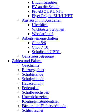
Bildungspartner
PV an die Schule
Projekt ZUKUNFT
Flyer Projekt ZUKUNFT
Austausch mit Australien
Überblick
Wichtigste Stationen
Wer darf mit?
Arbeitsgemeinschaften
Chor 5/6
Chor 7-10
Schulband UBBL
Ganztagesbetreuung
Zahlen und Fakten
Geschichte
Einzugsgebiet
Schulgelände
Schulgebäude
Hausordnung
Ferienplan
Schulbesuchsver.
Unterrichtszeiten
Kontingentstundentafel
Fächer und Fächerverbünde
Schließfächer