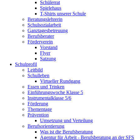
Schülerrat
Spielehaus
T-Shirts unserer Schule
Beratungslehrerin
Schulsozialarbeit
Ganztagesbetreuung
Berufsberater
Förderverein
Vorstand
Flyer
Satzung
Schulprofil
Leitbild
Schulleben
Virtueller Rundgang
Essen und Trinken
Einführungswoche Klasse 5
Instrumentalklasse 5/6
Förderung
Thementage
Prävention
Umsetzung und Verteilung
Berufsorientierung
Was ist die Berufsberatung
Agentur für Arbeit - Berufsberatung an der SFS