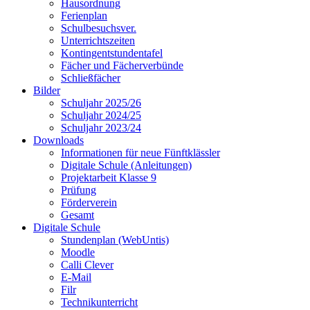
Hausordnung
Ferienplan
Schulbesuchsver.
Unterrichtszeiten
Kontingentstundentafel
Fächer und Fächerverbünde
Schließfächer
Bilder
Schuljahr 2025/26
Schuljahr 2024/25
Schuljahr 2023/24
Downloads
Informationen für neue Fünftklässler
Digitale Schule (Anleitungen)
Projektarbeit Klasse 9
Prüfung
Förderverein
Gesamt
Digitale Schule
Stundenplan (WebUntis)
Moodle
Calli Clever
E-Mail
Filr
Technikunterricht