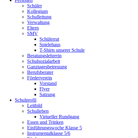
Personen
Schüler
Kollegium
Schulleitung
Verwaltung
Eltern
SMV
Schülerrat
Spielehaus
T-Shirts unserer Schule
Beratungslehrerin
Schulsozialarbeit
Ganztagesbetreuung
Berufsberater
Förderverein
Vorstand
Flyer
Satzung
Schulprofil
Leitbild
Schulleben
Virtueller Rundgang
Essen und Trinken
Einführungswoche Klasse 5
Instrumentalklasse 5/6