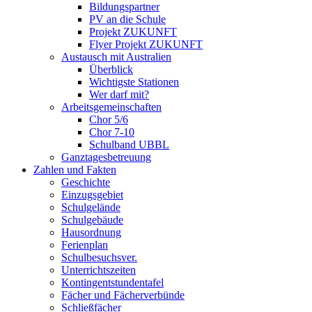
Bildungspartner
PV an die Schule
Projekt ZUKUNFT
Flyer Projekt ZUKUNFT
Austausch mit Australien
Überblick
Wichtigste Stationen
Wer darf mit?
Arbeitsgemeinschaften
Chor 5/6
Chor 7-10
Schulband UBBL
Ganztagesbetreuung
Zahlen und Fakten
Geschichte
Einzugsgebiet
Schulgelände
Schulgebäude
Hausordnung
Ferienplan
Schulbesuchsver.
Unterrichtszeiten
Kontingentstundentafel
Fächer und Fächerverbünde
Schließfächer