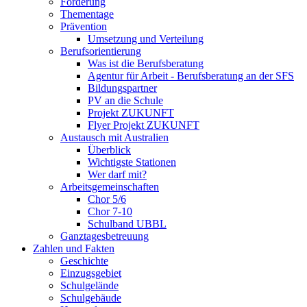
Förderung
Thementage
Prävention
Umsetzung und Verteilung
Berufsorientierung
Was ist die Berufsberatung
Agentur für Arbeit - Berufsberatung an der SFS
Bildungspartner
PV an die Schule
Projekt ZUKUNFT
Flyer Projekt ZUKUNFT
Austausch mit Australien
Überblick
Wichtigste Stationen
Wer darf mit?
Arbeitsgemeinschaften
Chor 5/6
Chor 7-10
Schulband UBBL
Ganztagesbetreuung
Zahlen und Fakten
Geschichte
Einzugsgebiet
Schulgelände
Schulgebäude