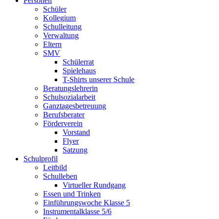
Personen
Schüler
Kollegium
Schulleitung
Verwaltung
Eltern
SMV
Schülerrat
Spielehaus
T-Shirts unserer Schule
Beratungslehrerin
Schulsozialarbeit
Ganztagesbetreuung
Berufsberater
Förderverein
Vorstand
Flyer
Satzung
Schulprofil
Leitbild
Schulleben
Virtueller Rundgang
Essen und Trinken
Einführungswoche Klasse 5
Instrumentalklasse 5/6