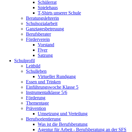
Schülerrat
Spielehaus
T-Shirts unserer Schule
Beratungslehrerin
Schulsozialarbeit
Ganztagesbetreuung
Berufsberater
Förderverein
Vorstand
Flyer
Satzung
Schulprofil
Leitbild
Schulleben
Virtueller Rundgang
Essen und Trinken
Einführungswoche Klasse 5
Instrumentalklasse 5/6
Förderung
Thementage
Prävention
Umsetzung und Verteilung
Berufsorientierung
Was ist die Berufsberatung
Agentur für Arbeit - Berufsberatung an der SFS