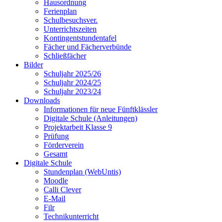
Hausordnung
Ferienplan
Schulbesuchsver.
Unterrichtszeiten
Kontingentstundentafel
Fächer und Fächerverbünde
Schließfächer
Bilder
Schuljahr 2025/26
Schuljahr 2024/25
Schuljahr 2023/24
Downloads
Informationen für neue Fünftklässler
Digitale Schule (Anleitungen)
Projektarbeit Klasse 9
Prüfung
Förderverein
Gesamt
Digitale Schule
Stundenplan (WebUntis)
Moodle
Calli Clever
E-Mail
Filr
Technikunterricht