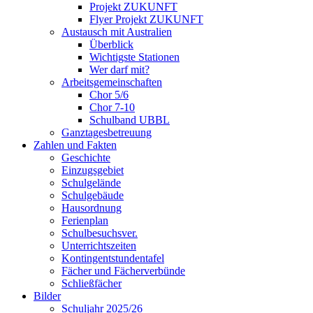
Projekt ZUKUNFT
Flyer Projekt ZUKUNFT
Austausch mit Australien
Überblick
Wichtigste Stationen
Wer darf mit?
Arbeitsgemeinschaften
Chor 5/6
Chor 7-10
Schulband UBBL
Ganztagesbetreuung
Zahlen und Fakten
Geschichte
Einzugsgebiet
Schulgelände
Schulgebäude
Hausordnung
Ferienplan
Schulbesuchsver.
Unterrichtszeiten
Kontingentstundentafel
Fächer und Fächerverbünde
Schließfächer
Bilder
Schuljahr 2025/26