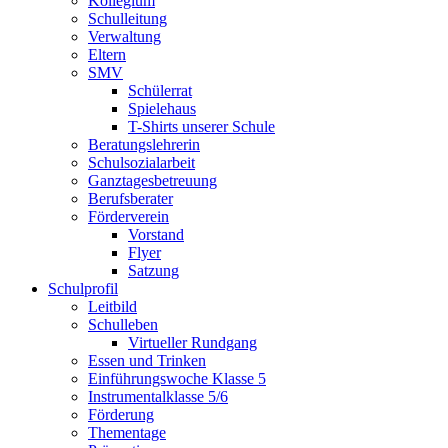
Kollegium
Schulleitung
Verwaltung
Eltern
SMV
Schülerrat
Spielehaus
T-Shirts unserer Schule
Beratungslehrerin
Schulsozialarbeit
Ganztagesbetreuung
Berufsberater
Förderverein
Vorstand
Flyer
Satzung
Schulprofil
Leitbild
Schulleben
Virtueller Rundgang
Essen und Trinken
Einführungswoche Klasse 5
Instrumentalklasse 5/6
Förderung
Thementage