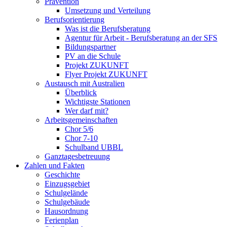
Prävention
Umsetzung und Verteilung
Berufsorientierung
Was ist die Berufsberatung
Agentur für Arbeit - Berufsberatung an der SFS
Bildungspartner
PV an die Schule
Projekt ZUKUNFT
Flyer Projekt ZUKUNFT
Austausch mit Australien
Überblick
Wichtigste Stationen
Wer darf mit?
Arbeitsgemeinschaften
Chor 5/6
Chor 7-10
Schulband UBBL
Ganztagesbetreuung
Zahlen und Fakten
Geschichte
Einzugsgebiet
Schulgelände
Schulgebäude
Hausordnung
Ferienplan