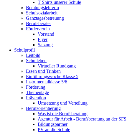
T-Shirts unserer Schule
Beratungslehrerin
Schulsozialarbeit
Ganztagesbetreuung
Berufsberater
Förderverein
Vorstand
Flyer
Satzung
Schulprofil
Leitbild
Schulleben
Virtueller Rundgang
Essen und Trinken
Einführungswoche Klasse 5
Instrumentalklasse 5/6
Förderung
Thementage
Prävention
Umsetzung und Verteilung
Berufsorientierung
Was ist die Berufsberatung
Agentur für Arbeit - Berufsberatung an der SFS
Bildungspartner
PV an die Schule