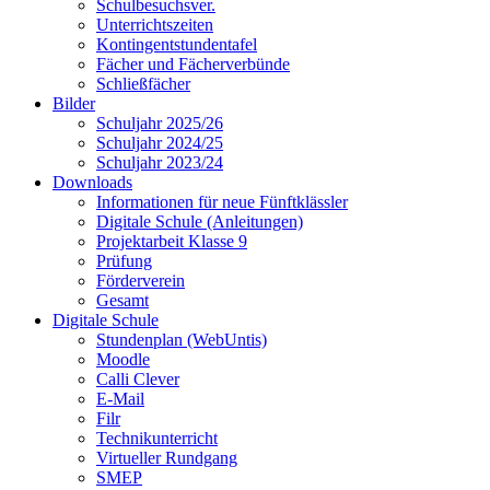
Schulbesuchsver.
Unterrichtszeiten
Kontingentstundentafel
Fächer und Fächerverbünde
Schließfächer
Bilder
Schuljahr 2025/26
Schuljahr 2024/25
Schuljahr 2023/24
Downloads
Informationen für neue Fünftklässler
Digitale Schule (Anleitungen)
Projektarbeit Klasse 9
Prüfung
Förderverein
Gesamt
Digitale Schule
Stundenplan (WebUntis)
Moodle
Calli Clever
E-Mail
Filr
Technikunterricht
Virtueller Rundgang
SMEP