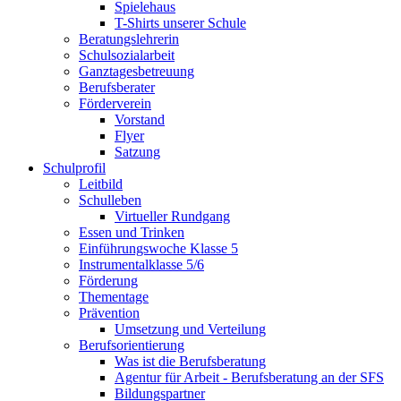
Spielehaus
T-Shirts unserer Schule
Beratungslehrerin
Schulsozialarbeit
Ganztagesbetreuung
Berufsberater
Förderverein
Vorstand
Flyer
Satzung
Schulprofil
Leitbild
Schulleben
Virtueller Rundgang
Essen und Trinken
Einführungswoche Klasse 5
Instrumentalklasse 5/6
Förderung
Thementage
Prävention
Umsetzung und Verteilung
Berufsorientierung
Was ist die Berufsberatung
Agentur für Arbeit - Berufsberatung an der SFS
Bildungspartner