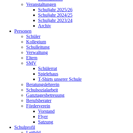
Veranstaltungen
Schuljahr 2025/26
Schuljahr 2024/25
Schuljahr 2023/24
Archiv
Personen
Schüler
Kollegium
Schulleitung
Verwaltung
Eltern
SMV
Schülerrat
Spielehaus
T-Shirts unserer Schule
Beratungslehrerin
Schulsozialarbeit
Ganztagesbetreuung
Berufsberater
Förderverein
Vorstand
Flyer
Satzung
Schulprofil
Leitbild