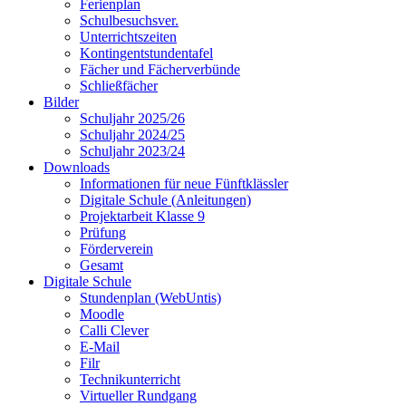
Ferienplan
Schulbesuchsver.
Unterrichtszeiten
Kontingentstundentafel
Fächer und Fächerverbünde
Schließfächer
Bilder
Schuljahr 2025/26
Schuljahr 2024/25
Schuljahr 2023/24
Downloads
Informationen für neue Fünftklässler
Digitale Schule (Anleitungen)
Projektarbeit Klasse 9
Prüfung
Förderverein
Gesamt
Digitale Schule
Stundenplan (WebUntis)
Moodle
Calli Clever
E-Mail
Filr
Technikunterricht
Virtueller Rundgang