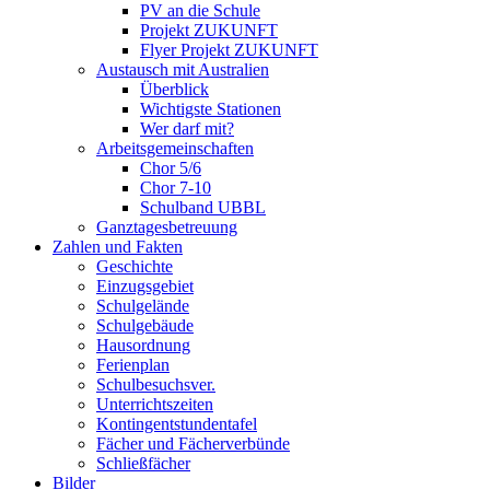
PV an die Schule
Projekt ZUKUNFT
Flyer Projekt ZUKUNFT
Austausch mit Australien
Überblick
Wichtigste Stationen
Wer darf mit?
Arbeitsgemeinschaften
Chor 5/6
Chor 7-10
Schulband UBBL
Ganztagesbetreuung
Zahlen und Fakten
Geschichte
Einzugsgebiet
Schulgelände
Schulgebäude
Hausordnung
Ferienplan
Schulbesuchsver.
Unterrichtszeiten
Kontingentstundentafel
Fächer und Fächerverbünde
Schließfächer
Bilder