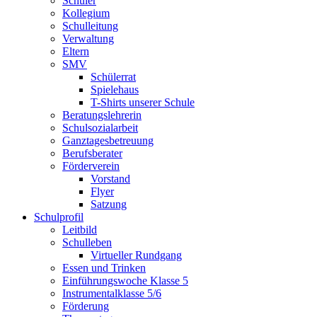
Schüler
Kollegium
Schulleitung
Verwaltung
Eltern
SMV
Schülerrat
Spielehaus
T-Shirts unserer Schule
Beratungslehrerin
Schulsozialarbeit
Ganztagesbetreuung
Berufsberater
Förderverein
Vorstand
Flyer
Satzung
Schulprofil
Leitbild
Schulleben
Virtueller Rundgang
Essen und Trinken
Einführungswoche Klasse 5
Instrumentalklasse 5/6
Förderung