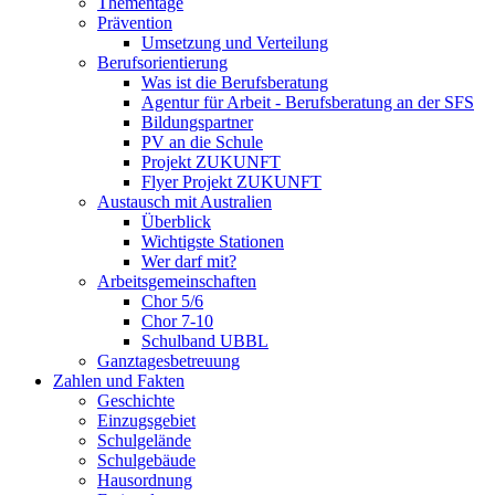
Thementage
Prävention
Umsetzung und Verteilung
Berufsorientierung
Was ist die Berufsberatung
Agentur für Arbeit - Berufsberatung an der SFS
Bildungspartner
PV an die Schule
Projekt ZUKUNFT
Flyer Projekt ZUKUNFT
Austausch mit Australien
Überblick
Wichtigste Stationen
Wer darf mit?
Arbeitsgemeinschaften
Chor 5/6
Chor 7-10
Schulband UBBL
Ganztagesbetreuung
Zahlen und Fakten
Geschichte
Einzugsgebiet
Schulgelände
Schulgebäude
Hausordnung