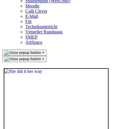
Stundenplan (WebUntis)
Moodle
Calli Clever
E-Mail
Filr
Technikunterricht
Virtueller Rundgang
SMEP
ArtSpace
×
×