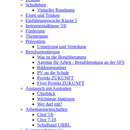
Schulleben
Virtueller Rundgang
Essen und Trinken
Einführungswoche Klasse 5
Instrumentalklasse 5/6
Förderung
Thementage
Prävention
Umsetzung und Verteilung
Berufsorientierung
Was ist die Berufsberatung
Agentur für Arbeit - Berufsberatung an der SFS
Bildungspartner
PV an die Schule
Projekt ZUKUNFT
Flyer Projekt ZUKUNFT
Austausch mit Australien
Überblick
Wichtigste Stationen
Wer darf mit?
Arbeitsgemeinschaften
Chor 5/6
Chor 7-10
Schulband UBBL